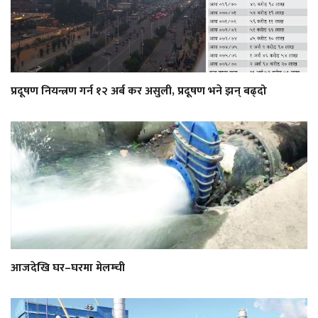
प्रदूषण नियन्त्रण गर्न १२ अर्ब कर असुली, प्रदूषण भने झन् बढ्दो
आजदेखि घर–घरमा मेलम्ची