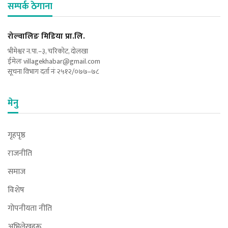
सम्पर्क ठेगाना
रोल्वालिङ मिडिया प्रा.लि.
भीमेश्वर न.पा.–३, चरिकोट, दोलखा
ईमेलः
villagekhabar@gmail.com
सूचना विभाग दर्ता नंः २५१२/०७७–७८
मेनु
गृहपृष्ठ
राजनीति
समाज
विशेष
गोपनीयता नीति
अभिलेखहरू