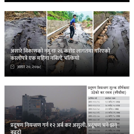
असारे विकासको नमुनाः २६ करोड लागतमा गरिएको
कालोपत्रे एक महिना नबित्दै भत्कियो
असार २०, २०७८
प्रदूषण नियन्त्रण गर्न १२ अर्ब कर असुली, प्रदूषण भने झन्
बढ्दो