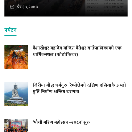
चैत्र १७, २०७७
पर्यटन
वैशाखेश्वर महादेव मन्दिरः बैतेश्वर गाउँपालिकाको एक
धार्मिकस्थल (फोटोफिचर)
जिरीमा बौद्ध धर्मगुरु रिम्पोछेको दक्षिण एसियाकै अग्लो
मुर्ति निर्माण अन्तिम चरणमा
‘पाँचौं मरिण महोत्सव–२०८२’ सुरु