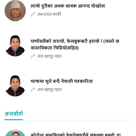
लामो दुरीका अथक धावक आनन्द पोखरेल
वसन्तराज कार्की
चर्णावतीको जरायो, फेसबुकबाटै हरायो ! (यस्तो छ
वास्तविकता भिडियोसहित)
तारा बहादुर महत
भाषामा भुत्ते बन्दै नेपाली पत्रकारिता
तारा बहादुर महत
अन्तर्वार्ता
कोरोना संक्रमितको हेलचेक्र्याईँले संक्रमण बढ्योः डा.