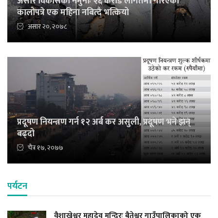
असारे विकासको नमुनाः २६ करोड लागतमा गरिएको
कालोपत्रे एक महिना नबित्दै भत्कियो
असार २०, २०७८
प्रदूषण नियन्त्रण गर्न १२ अर्ब कर असुली, प्रदूषण भने झन्
बढ्दो
चैत्र १७, २०७७
पर्यटन
वैशाखेश्वर महादेव मन्दिरः बैतेश्वर गाउँपालिकाको एक