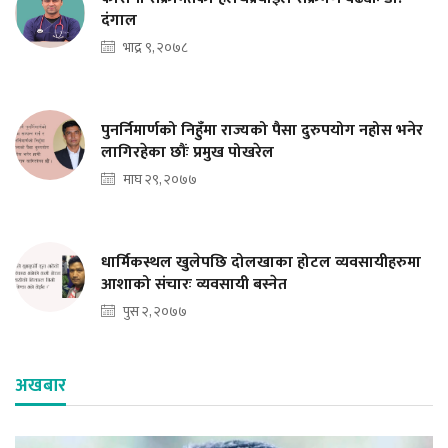
दंगाल
भाद्र ९, २०७८
पुनर्निमार्णको निहुँमा राज्यको पैसा दुरुपयोग नहोस भनेर
लागिरहेका छौंः प्रमुख पोखरेल
माघ २९, २०७७
धार्मिकस्थल खुलेपछि दोलखाका होटल व्यवसायीहरुमा
आशाको संचारः व्यवसायी बस्नेत
पुस २, २०७७
अखबार