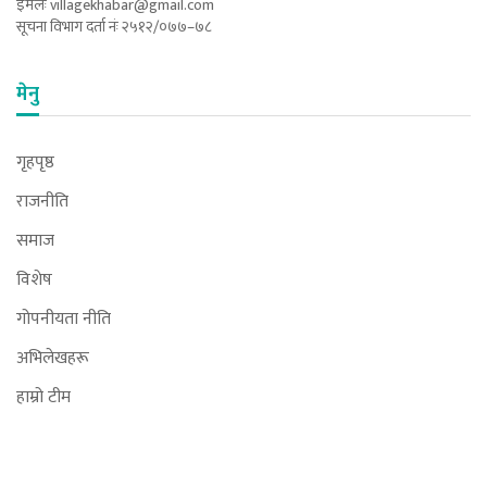
ईमेलः
villagekhabar@gmail.com
सूचना विभाग दर्ता नंः २५१२/०७७–७८
मेनु
गृहपृष्ठ
राजनीति
समाज
विशेष
गोपनीयता नीति
अभिलेखहरू
हाम्रो टीम